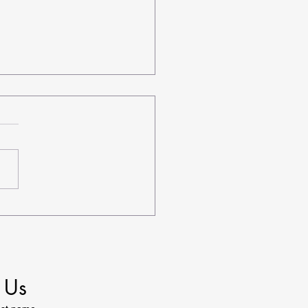
vel Results Are
ng: What's Next for
ysian Students?
Contact Us 