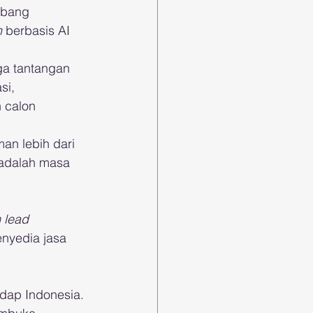
mbang 
n
 berbasis AI 
ga tantangan 
si, 
 calon 
n lebih dari 
 adalah masa 
 lead 
nyedia jasa 
dap Indonesia. 