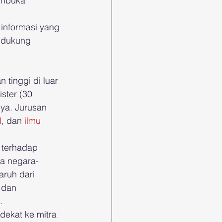
embuka 
informasi yang 
idukung 
tinggi di luar 
ster (30 
nya. Jurusan 
l
, dan 
ilmu 
 terhadap 
ta negara-
aruh dari 
 dan 
.
ekat ke mitra 