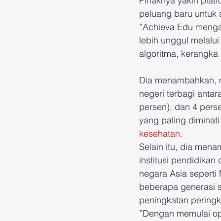
Pihaknya yakin plat
peluang baru untuk s
”Achieva Edu mengat
lebih unggul melalu
algoritma, kerangka 
Dia menambahkan, ma
negeri terbagi antar
persen), dan 4 perse
yang paling diminati
kesehatan
.
Selain itu, dia mena
institusi pendidikan
negara Asia seperti 
beberapa generasi s
peningkatan peringk
”Dengan memulai ope