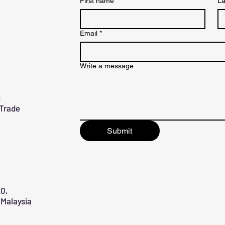
First name
*
La
Email
*
Write a message
g
 Trade
Submit
0,
Malaysia