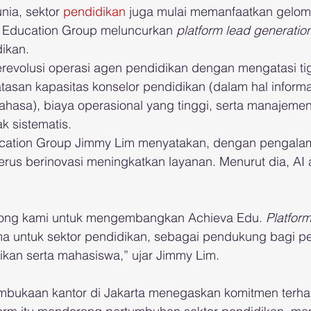
unia, sektor 
pendidikan
 juga mulai memanfaatkan gelo
IG Education Group meluncurkan 
platform lead generatio
dikan.
merevolusi operasi agen pendidikan dengan mengatasi ti
tasan kapasitas konselor pendidikan (dalam hal informa
hasa), biaya operasional yang tinggi, serta manajemen
k sistematis.
cation Group Jimmy Lim menyatakan, dengan pengalama
terus berinovasi meningkatkan layanan. Menurut dia, AI
rong kami untuk mengembangkan Achieva Edu. 
Platform
ma untuk sektor pendidikan, sebagai pendukung bagi pe
ikan serta mahasiswa,” ujar Jimmy Lim.
mbukaan kantor di Jakarta menegaskan komitmen terha