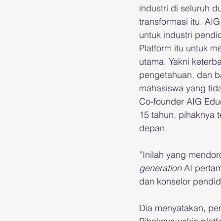
industri di seluruh d
transformasi itu. A
untuk industri pendi
Platform itu untuk 
utama. Yakni keterba
pengetahuan, dan ba
mahasiswa yang tida
Co-founder AIG Edu
15 tahun, pihaknya 
depan.
”Inilah yang mendo
generation
 AI perta
dan konselor pendid
Dia menyatakan, pe