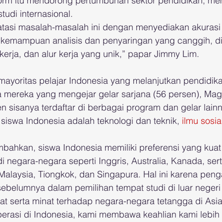
form itu mendorong pertumbuhan sektor pendidikan, m
tudi internasional.
asi masalah-masalah ini dengan menyediakan akurasi 
i kemampuan analisis dan penyaringan yang canggih, d
kerja, dan alur kerja yang unik,” papar Jimmy Lim.
yoritas pelajar Indonesia yang melanjutkan pendidikan 
a mereka yang mengejar gelar sarjana (56 persen), Magi
n sisanya terdaftar di berbagai program dan gelar lain
 siswa Indonesia adalah teknologi dan teknik, 
ilmu sosia
mbahkan, siswa Indonesia memiliki preferensi yang kuat
 di negara-negara seperti Inggris, Australia, Kanada, ser
Malaysia, Tiongkok, dan Singapura. Hal ini karena peng
ebelumnya dalam pemilihan tempat studi di luar negeri
at serta minat terhadap negara-negara tetangga di Asia
rasi di Indonesia, kami membawa keahlian kami lebih d