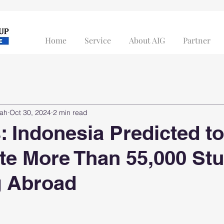
Home
Service
About AIG
Partner
sah
Oct 30, 2024
2 min read
 Indonesia Predicted to
te More Than 55,000 St
g Abroad